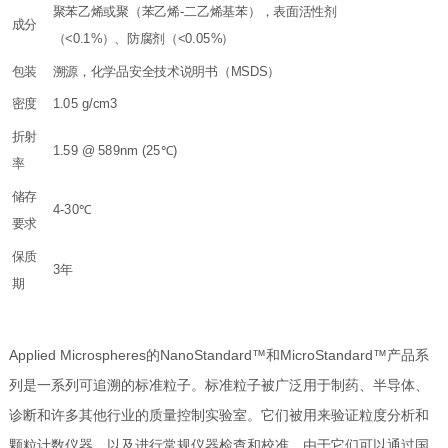
聚苯乙烯或聚（苯乙烯-二乙烯基苯），表面活性剂
成分
（<0.1%）、防腐剂（<0.05%）
包装
溯源，化学品安全技术说明书（MSDS）
密度
1.05 g/cm3
折射
1.59 @ 589nm (25℃)
率
储存
4-30℃
要求
保质
3年
期
Applied Microspheres的NanoStandard™和MicroStandard™产品系
列是一系列可追溯的标准粒子。标准粒子被广泛用于制药、半导体、
诊断和许多其他行业的质量控制实验室。它们被用来验证粒度分析和
颗粒计数仪器，以及进行常规仪器检查和校准。由于它们可以通过国