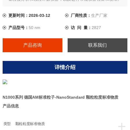
由于它们可以通过美国国家标准与技术研究院（NIST）的不间
断比较链溯源至标准刻度单位，它可用于实验室证明他们的溯
更新时间：2026-03-12
厂商性质：
生产厂家
源程序、系统和测量符合标准化组织规定的标准。
产品型号：
50 nm
访 问 量：
2827
产品咨询
联系我们
详情介绍
N1000系列
德国AM标准粒子-NanoStandard
颗粒粒度标准物质
产品信息
+
类型
颗粒粒度标准物质