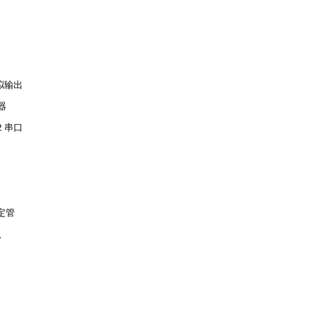
模拟输出
器
2 串口
定管
入