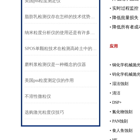
美国pss粒度测定仪
•
实时过程监控
脂肪乳检测仪存在怎样的技术优势呢？
•
降低批量损失
•
降低所有者成
纳米粒度分析仪的使用还是有许多要领的
应用
SPOS单颗粒技术在检测高岭土中的应用案例
磨料浆检测仪是一种概念的仪器
•
铜化学机械抛
•
钨化学机械抛
美国pss粒度测定仪的作用
•
湿法蚀刻
•
清洁
不溶性微粒仪
•
DSP+
•
氮化物蚀刻
选购激光粒度仪技巧
•
PAN蚀刻
•
食人鱼蚀刻
•
HF