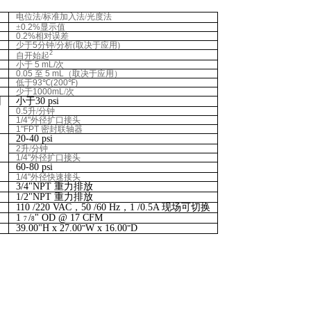
电位法/标准加入法/光度法
±
0.2%
显示值
0.2%
相对误差
少于
5
分钟/分析(取决于应用)
2
自开始起
小于
5 mL/
次
0.05
至
5 mL
（取决于应用）
低于
93
℃(
200
℉)
少于
1000mL
/次
回
小于
30 psi
0.5
升/分钟
1/4
"
外径扩口接头
1
"
FPT
密封联轴器
20-40 psi
2
升/分钟
1/4
"
外径扩口接头
60-80 psi
1/4
"
外径快速接头
3/4
"
NPT
重力排放
1/2
"
NPT
重力排放
110 /220 VAC
，
50 /60 Hz
，
1 /0.5A
现场可切换
1
/
" OD @ 17 CFM
7
8
39.00
"
H x 27.00
"
W x 16.00
"
D