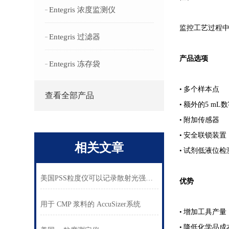
Entegris 浓度监测仪
监控工艺过程
Entegris 过滤器
产品选项
Entegris 冻存袋
•
多个样本点
查看全部产品
•
额外的
5 mL
数
•
附加传感器
•
安全联锁装置
相关文章
•
试剂低液位检
美国PSS粒度仪可以记录散射光强信号
优势
用于 CMP 浆料的 AccuSizer系统
•
增加工具产量
•
降低化学品成