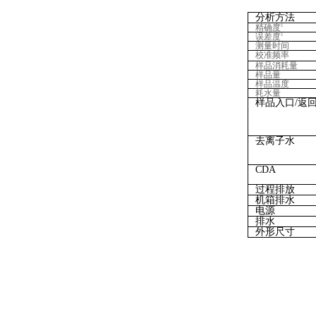
分析方法
精确度
1
误差度
1
测量时间
校准频率
样品消耗量
样品量
样品温度
耗水量
样品入口/返
去离子水
CDA
过程排放
机箱排水
电源
排水
外形尺寸