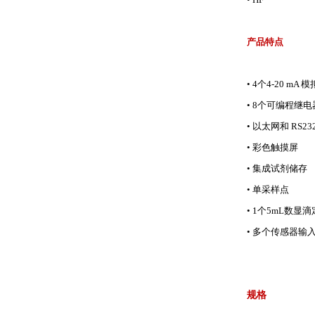
产品特点
•
4个4-20 mA 
•
8个可编程继电
•
以太网和 RS23
•
彩色触摸屏
•
集成试剂储存
•
单采样点
•
1个5mL数显滴
•
多个传感器输
规格