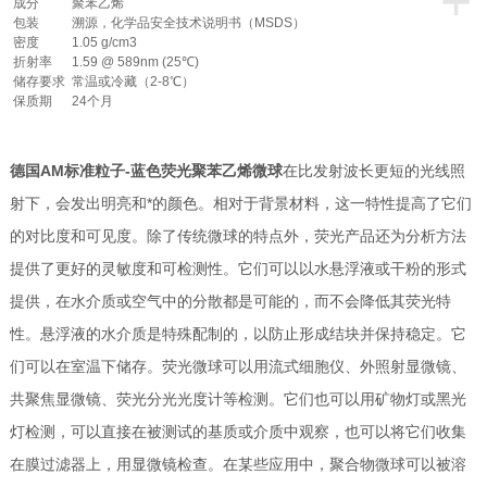
+
成分
聚苯乙烯
包装
溯源，化学品安全技术说明书（MSDS）
密度
1.05 g/cm3
折射率
1.59 @ 589nm (25℃)
储存要求
常温或冷藏（2-8℃）
保质期
24个月
德国AM标准粒子-蓝色荧光聚苯乙烯微球
在比发射波长更短的光线照
射下，会发出明亮和*的颜色。相对于背景材料，这一特性提高了它们
的对比度和可见度。除了传统微球的特点外，荧光产品还为分析方法
提供了更好的灵敏度和可检测性。它们可以以水悬浮液或干粉的形式
提供，在水介质或空气中的分散都是可能的，而不会降低其荧光特
性。悬浮液的水介质是特殊配制的，以防止形成结块并保持稳定。它
们可以在室温下储存。荧光微球可以用流式细胞仪、外照射显微镜、
共聚焦显微镜、荧光分光光度计等检测。它们也可以用矿物灯或黑光
灯检测，可以直接在被测试的基质或介质中观察，也可以将它们收集
在膜过滤器上，用显微镜检查。在某些应用中，聚合物微球可以被溶