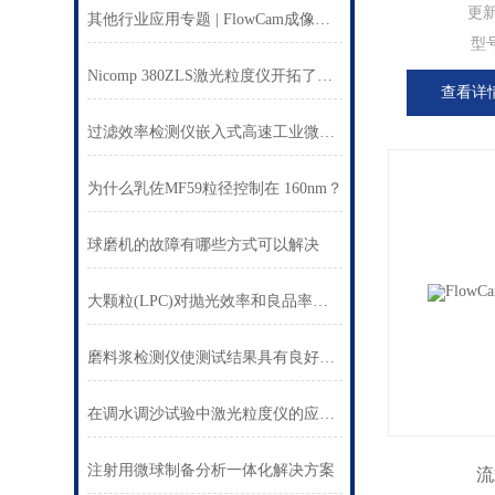
更
其他行业应用专题 | FlowCam成像技术在纤维形貌分析中的应用
型
Nicomp 380ZLS激光粒度仪开拓了宽分布颗粒测试的新领域
查看详
过滤效率检测仪嵌入式高速工业微电脑控制
为什么乳佐MF59粒径控制在 160nm？
球磨机的故障有哪些方式可以解决
大颗粒(LPC)对抛光效率和良品率的影响 -- TEOS层的CMP抛光研究
磨料浆检测仪使测试结果具有良好的可重复性
在调水调沙试验中激光粒度仪的应用作用
注射用微球制备分析一体化解决方案
流