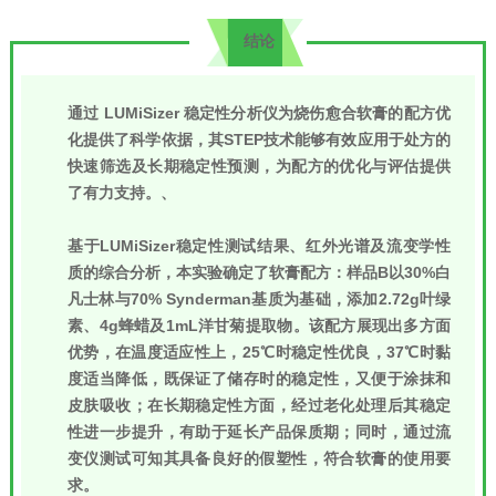
结论
通过 LUMiSizer 稳定性分析仪为烧伤愈合软膏的配方优
化提供了科学依据，其STEP技术能够有效应用于处方的
快速筛选及长期稳定性预测，为配方的优化与评估提供
了有力支持。、
基于LUMiSizer稳定性测试结果、红外光谱及流变学性
质的综合分析，本实验确定了软膏配方：样品B以30%白
凡士林与70% Synderman基质为基础，添加2.72g叶绿
素、4g蜂蜡及1mL洋甘菊提取物。该配方展现出多方面
优势，在温度适应性上，25℃时稳定性优良，37℃时黏
度适当降低，既保证了储存时的稳定性，又便于涂抹和
皮肤吸收；在长期稳定性方面，经过老化处理后其稳定
性进一步提升，有助于延长产品保质期；同时，通过流
变仪测试可知其具备良好的假塑性，符合软膏的使用要
求。