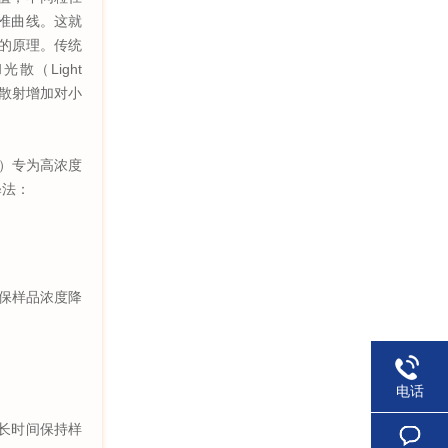
准曲线。这就
测粒径的原理。传统
散（Light
光散射增加对小
S）专为高浓度
释法：
确保样品浓度降
电话
能长时间保持样