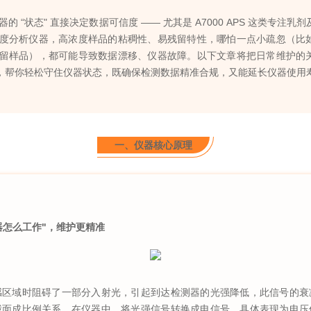
的 “状态" 直接决定数据可信度 —— 尤其是 A7000 APS 这类专注乳
度分析仪器，高浓度样品的粘稠性、易残留特性，哪怕一点小疏忽（比
留样品），都可能导致数据漂移、仪器故障。以下文章将把日常维护的
"，帮你轻松守住仪器状态，既确保检测数据精准合规，又能延长仪器使用
一、仪器核心原理
仪器怎么工作"，维护更精准
感区域时阻碍了一部分入射光，引起到达检测器的光强降低，此信号的衰
截面成比例关系。在仪器中，将光强信号转换成电信号，具体表现为电压