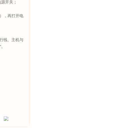
电源开关；
s），再打开电
串行线、主机与
"。