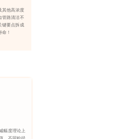
剂及其他高浓度
如管路清洁不
关键要点拆成
寿命！
减幅度理论上
值，不同粒径