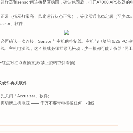
进样器和sensor间连接是否稳固，确认稳固后，打开A7000 APS仪器的
正常（指示灯常亮，风扇运行状态正常），等仪器通电稳定后（至少20
sizer」软件；
必再确认一次连接：Sensor 与主机的控制线、主机与电脑的 9/25 PC 
线、主机电源线，这 4 根线必须插紧无松动，少一根都可能让仪器 “罢工
一红点对红点直插直拔(禁止旋转或斜着插)
关硬件再关软件
关闭「Accusizer」软件;
再切断主机电源 —— 千万不要带电插拔任何一根线!