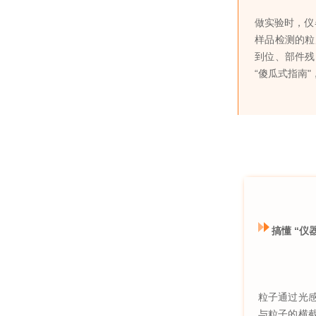
做实验时，仪器
样品检测的粒
到位、部件残
“傻瓜式指南
搞懂 “
粒子通过光
与粒子的横