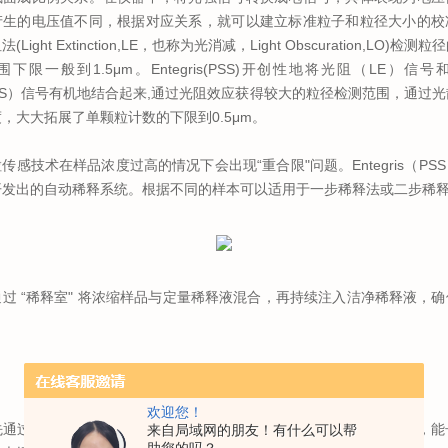
产生的电压值不同，根据对应关系，就可以建立标准粒子和粒径大小的校
Light Extinction,LE，也称为光消减，Light Obscuration,LO)检
下限一般到1.5μm。Entegris(PSS)开创性地将光阻（LE）信号和光
ring, LS）信号有机地结合起来,通过光阻效应获得较大的粒径检测范围，通过
，大大拓展了单颗粒计数的下限到0.5μm。
传感技术在样品浓度过高的情况下会出现“重合限"问题。Entegris（PS
开发出的自动稀释系统。根据不同的样本可以适用于一步稀释法或二步稀
过 “稀释室" 将浓缩样品与定量稀释液混合，再持续注入洁净稀释液，
；
欢迎您！
通过“稀释室"按固定比例稀释，再进入 “混合流" 装置可调比例稀释，
来自局域网的朋友！有什么可以帮