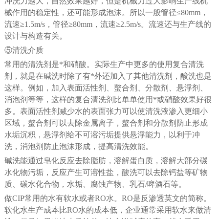
冲洗力越大，自然效果越好，但是机械力过大影响生产线机
械作用的稳定性，还可能形成泡沫。所以一般管径≤80mm，
流速≥1.5m/s，管径≥80mm，流速≥2.5m/s。流速还与生产线的
设计与构造有关。
⑤清洗介质
常用的清洗剂是*和硝酸。实际生产中更多的使用复合清洗
剂，就是在碱洗时除了有*外还加入了其他清洗剂，酸洗也是
这样。例如，加入表面活性剂、螯合剂、分散剂、悬浮剂、
消泡剂等等，这样的复合清洗剂比单单使用*或硝酸效果好很
多。表面活性剂减少水的表面张力可以使清洗液渗入更细小
区域，螯合剂可以去除金属离子，螯合剂和分散剂防止形成
水垢沉积，悬浮剂给不可溶污垢提供悬浮能力，以利于冲
洗，消泡剂防止泡沫形成，提高清洗效能。
碱洗能通过皂化反应去除脂肪，溶解蛋白质，溶解大部分碳
水化物污垢，反应产生可溶性盐，酸洗可以去除钙盐等矿物
质、碳水化合物，水垢、腐蚀产物、乳石/啤酒石等。
做CIP常用的水有软水或者RO水。RO是反渗透英文的简称。
软化水生产成本比RO水的成本低，企业通常采用软水来做清