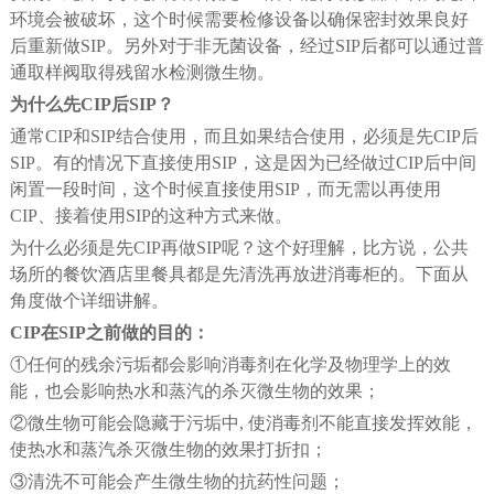
环境会被破坏，这个时候需要检修设备以确保密封效果良好
后重新做SIP。另外对于非无菌设备，经过SIP后都可以通过普
通取样阀取得残留水检测微生物。
为什么先CIP后SIP？
通常CIP和SIP结合使用，而且如果结合使用，必须是先CIP后
SIP。有的情况下直接使用SIP，这是因为已经做过CIP后中间
闲置一段时间，这个时候直接使用SIP，而无需以再使用
CIP、接着使用SIP的这种方式来做。
为什么必须是先CIP再做SIP呢？这个好理解，比方说，公共
场所的餐饮酒店里餐具都是先清洗再放进消毒柜的。下面从
角度做个详细讲解。
CIP在SIP之前做的目的：
①任何的残余污垢都会影响消毒剂在化学及物理学上的效
能，也会影响热水和蒸汽的杀灭微生物的效果；
②微生物可能会隐藏于污垢中, 使消毒剂不能直接发挥效能，
使热水和蒸汽杀灭微生物的效果打折扣；
③清洗不可能会产生微生物的抗药性问题；