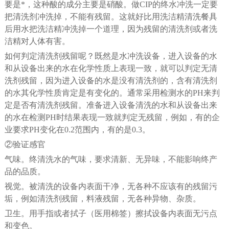
要是*，这种酸的成分主要是硝酸。做CIP的终水冲洗一定要
把清洗剂冲洗掉，不能有残留。这就好比用洗洁精清洗餐具
后用水把洗洁精冲洗掉一个道理，因为残留的清洗剂或者洗
洁精对人体有害。
如何判定清洗剂残留呢？既然是水冲洗设备，进入设备的水
和从设备出来的水在化学性质上表现一致，就可以判定无清
洗剂残留，因为进入设备的水是没有清洗剂的，含有清洗剂
的水其化学性质肯定是有变化的。通常采用检测水的PH来判
定是否有清洗剂残留。准备进入设备清洗的水和从设备出来
的水在检测PH时结果表现一致就判定无残留，例如，有的企
业要求PH变化在0.2范围内，有的是0.3。
②验证感官
气味。终清洗水的气味，要求清新、无异味，不能影响终产
品的品质。
视觉。被清洗的设备内表面干净，无各种不应该有的残留污
垢，例如清洗剂残留，料液残留，无各种异物、杂质。
卫生。用手指或者拭子（医用棉签）擦拭设备内表面无污点
和变色。