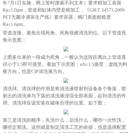
年7月1日实施，网上暂时搜索不到文本）要求精加工表面
Ra≤1.0µm，管道和缸体内壁是精加工，《GB/T 24571-2009
PET无菌冷灌装生产线》要求容器、阀门表面粗糙度
Ra≤1.6µm。
管道连接。避免出现死角。死角很难清洗到位。以下管道死
角示意图：
上图多出来的一段成为死角，一般认为这段距离比上管道直
径小于1.5即可接受。看如下示意图：a/b≤1.5接受，虚线为料
夜方向，也是CIP清洗液方向。
清洗球。清洗球的作用是将清洗液喷射到设备各个角落，喷
射出的清洗液与下落的清洗液浸湿全部表面，起到清洗的作
用。清洗球应该安装在罐体合理的位置。如下图：
第三是清洗的顺序，先洗什么，后洗什么，哪些一次性洗，
哪些定期洗。这些就是制定清洗工艺的依据，也是选择配置