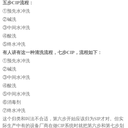
五步CIP流程：
①预先水冲洗
②碱洗
③中间水冲洗
④酸洗
⑤终水冲洗
有人讲有这一种清洗流程，七步CIP，流程如下：
①预先水冲洗
②碱洗
③中间水冲洗
④酸洗
⑤中间水冲洗
⑥消毒剂
⑦终水冲洗
这个归类和叫法不合适，第六步开始应该归为SIP才对。但实
际生产中有的设备厂商在做CIP系统时就把第六步和第七步划