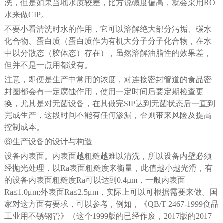
洗，但是如果当地水质较差，比方说碱度偏高，就会采用RO
水来做CIP。
不要小看清洗时水的作用，它可以溶解绝大部分污垢、碳水
化合物、蛋白质（蛋白质作为有机大分子分子化合物，在水
中以分散态（胶体态）存在），虽然溶解油脂性的效果差，
但并不是一点用都没有。
注意，即便是生产中常用的浓度，对连接密封管道的食品密
封圈都会有一定腐蚀作用，使用一定时间后要定期检查更
换，尤其是对无菌设备，在其做完SIP达到无菌状态后一直到
完成生产，这段时间不能有任何渗漏，否则带来风险及提高
控制成本。
⑥生产设备的设计与构造
设备内表面。内表面越粗糙越难以清洗，所以设备内壁必须
经抛光处理，以Ra表面粗糙度来衡量，此值越小越光滑，有
的设备内表面粗糙度Ra可以达到0.4µm，一般内表面
Ra≤1.0μm;外表面Ra≤2.5μm，实际上可以可根据需要来做。国
家对这方面有要求，可以参考，例如，《QB/T 2467-1999食品
工业用不锈钢管》（这个1999版的已经作废，2017版的2017