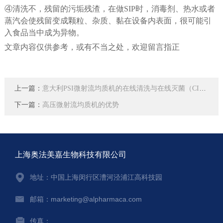
④清洗不，残留的污垢残渣，在做SIP时，消毒剂、热水或者
蒸汽会使残留变成颗粒、杂质、黏在设备内表面，很可能引
入食品当中成为异物。
文章内容仅供参考，或有不当之处，欢迎留言指正
上一篇：
意大利PSI微射流均质机的在线清洗与在线灭菌（CIP、SIP）
下一篇：
高压微射流均质机的优势
上海奥法美嘉生物科技有限公司
地址：中国上海闵行区漕河泾浦江高科技园
邮箱：marketing@alpharmaca.com
传真：