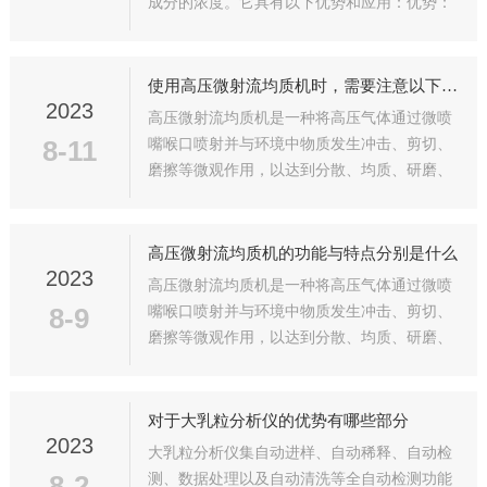
成分的浓度。它具有以下优势和应用：优势：
实时性：单槽壁挂式在线浓度监测仪能够在实
时性要求较高的场景下进行快速、准确的检测
和监控。它可以提供连续不断地数据更新，
使用高压微射流均质机时，需要注意以下事项以确保安全和有效的操作
在...
2023
高压微射流均质机是一种将高压气体通过微喷
8-11
嘴喉口喷射并与环境中物质发生冲击、剪切、
磨擦等微观作用，以达到分散、均质、研磨、
乳化等现象的设备。它是一种高效、环保、节
能、均质分散粉体、乳化分散液体的新型制备
设备。原理是通过高速喷射的气体，使干粉
高压微射流均质机的功能与特点分别是什么
或...
2023
高压微射流均质机是一种将高压气体通过微喷
8-9
嘴喉口喷射并与环境中物质发生冲击、剪切、
磨擦等微观作用，以达到分散、均质、研磨、
乳化等现象的设备。它是一种高效、环保、节
能、均质分散粉体、乳化分散液体的新型制备
设备。原理是通过高速喷射的气体，使干粉
对于大乳粒分析仪的优势有哪些部分
或...
2023
大乳粒分析仪集自动进样、自动稀释、自动检
8-2
测、数据处理以及自动清洗等全自动检测功能