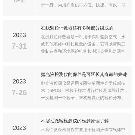
于一身，为用户提供可方便、快捷、高效、可
靠的粒径分析。大乳粒分析仪是一种用于测量
和分析液体中的乳粒浓度和粒径分布的仪器。
它具有以下技术优势：1.高精度测量：大乳...
在线颗粒计数器还有多种部分组成的
2023
在线颗粒计数器是一种用于实时监测空气、水
7-31
或其他液体中颗粒数量的设备。它可以帮助工
业制造商和环境保护机构检测污染物和监测空
气质量。基于激光散射技术，使用一束激光照
射流经颗粒的气流或液流，然后通过测量反向
散射光来确定颗粒的大小和数量。广泛应用
抛光液检测仪的保养是可延长其寿命的关键
于...
2023
抛光液检测仪是运用光阻法单颗粒光学传感技
7-26
术（SPOS）对粒子样本进行粒径测试并计数，
一次检测一个粒子，来构建真正的粒径分布。
运用SPOS技术与激光衍射和沉降法所得到的粒
径统计学分布数据形成了鲜明对比，SPOS技术
能够在测量粒径的同时收集颗粒...
不溶性微粒检测仪的检测原理了解
2023
不溶性微粒检测仪主要用于检测液体或气体中