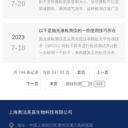
7-20
的不溶性微粒的浓度和大小。这些微粒可以是
固体颗粒、液滴或气泡等。这种检测仪器广泛
应用于环境监测、水质监测、空气质量监测、
制药工业、食品工业等领域。不溶性微粒检测
仪通过传感器检测样品中的微粒，并通过数
以下是抛光液检测仪的一些使用技巧所在
据...
2023
抛光液检测仪是运用光阻法单颗粒光学传感技
7-18
术（SPOS）对粒子样本进行粒径测试并计数，
一次检测一个粒子，来构建真正的粒径分布。
运用SPOS技术与激光衍射和沉降法所得到的粒
径统计学分布数据形成了鲜明对比，SPOS技术
共 744 条记录，当前 24 / 93 页
首页
上一页
能够在测量粒径的同时收集颗粒...
跳转到第
页
下一页
末页
上海奥法美嘉生物科技有限公司
地址：中国上海闵行区漕河泾浦江高科技园