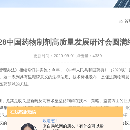
首
8.28中国药物制剂高质量发展研讨会圆满
更新时间：2020-09-01 点击量：
4389
理办法》相继修订并实施；今年，《中华人民共和国药典》（2020版）正式发
。这一系列具有里程碑意义的法律法规、技术标准发布，是促进药物研发
医药领域的关注。
准，尤其是改良型新药及高技术壁垒仿制药在技术、策略、监管方面的巨
集团《中国合理用药探索》杂志、国家药典委员会《中国药品标准》杂志、山
改良型新药&高技术壁垒仿制药”（。本届研讨会已邀请医药领域多位学者
欢迎您！
议的氛围。
我司秉持认真、负责的态度，十分重视并认真参与了这次会议
来自局域网的朋友！有什么可以帮