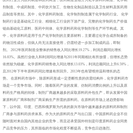
医药行业分为医药制造和医药商业，医药制造业细分为化学原料药制造、化学制
剂制造、中成药制造、中药饮片加工、生物生化制品制造以及卫生材料及医药用
品制造等类别。其中，化学原料药制造、化学制剂制造属于化学制药行业。 化学
制药行业是基础化工行业、精细化工行业的下游产业。完整的化学制药生产价值
链由基础化工原料、医药中间体、化学原料药和化学制剂等生产环节构成。其
中，化学原料药是用于生产化学制剂的主要原材料，主要通过化学合成所制备的
药物活性成份，但病人尚无法直接使用，仍需经进一步加工制成药品，即制
剂。 2012年医药制造业整体的销售收入同比增长19.27%，利润总额同比增长
16.83%。虽然行业收入和利润同比增速与2011年同期相比有所放缓，但增长态势
依然较为稳健。化学原料药销售收入同比增长13.03%，利润总额同比上升6.59%，
且2012年下半年原料药同比增速有所回升。2013年也有望维持温和增长的态
势。 在原料药市场中，除原料药形成一定垄断性质的供需结构外，化学原料药市
场是一个竞争市场。同时，随着医药产业的发展、仿制药消费比例的上升以及原
料药生产格局的转移，制剂厂商越来越多的采取原料药外包生产，即从发展中国
家原料药厂商和制剂厂商采购生产所需的原料药。在原料药市场上述趋势影响
下，以中国、印度、巴西和俄罗斯为代表的新兴市场中越来越多的原料药和制剂
厂商参与原料药供求体系。作为大的原料药生产与出口国，中国原料药企业不但
随时面对来自国内其他企业的竞争，而且还承受国外特别是印度原料药企业同类
产品竞争的压力，其所面临的市场化程度不断提高，竞争也日趋激烈。