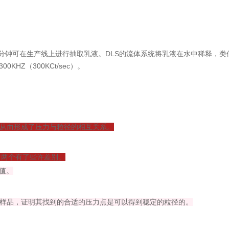
分钟可在生产线上进行抽取乳液。DLS的流体系统将乳液在水中稀释，类似于
HZ（300KCt/sec）。
。从而形成了压力与粒径的相互关系。
前两个有了些许差别。
值。
个样品，证明其找到的合适的压力点是可以得到稳定的粒径的。