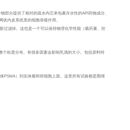
A聚合物部分提供了相对的疏水内芯来包裹斥水性的API药物成分,
时网状内皮系统里的细胞吞噬作用。
脾脏过滤掉。这也是一个可以保持物理化学性能（载药量、控
的整个粒度分布。有很多因素会影响乳滴的大小。包括原料特
膜抗体PSMA）到实体瘤和癌细胞上面。这里所有试验都是围绕