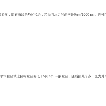
，随着曲线趋势的拟合，粒径与压力的斜率是9nm/1000 psi。也可以
 初的平均粒径就比目标粒径偏低了5到7个nm的粒径，随后的几个点，压力升