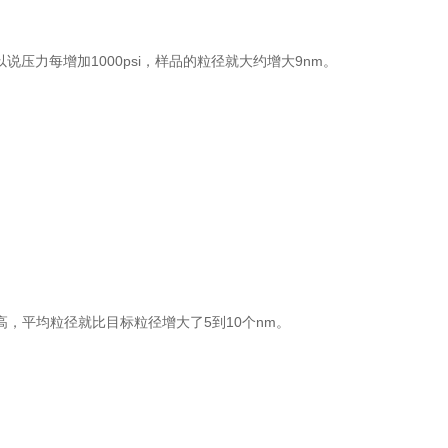
说压力每增加1000psi，样品的粒径就大约增大9nm。
高，平均粒径就比目标粒径增大了5到10个nm。