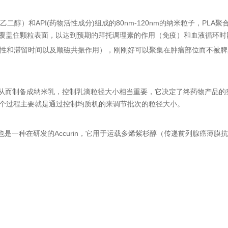
聚乙二醇）和API(药物活性成分)组成的80nm-120nm的纳米粒子，PL
用来覆盖住颗粒表面，以达到预期的拜托调理素的作用（免疫）和血液循环
渗透性和滞留时间以及顺磁共振作用），刚刚好可以聚集在肿瘤部位而不被
散相从而制备成纳米乳，控制乳滴粒径大小相当重要，它决定了终药物产品
个过程主要就是通过控制均质机的来调节批次的粒径大小。
4，也是一种在研发的Accurin，它用于运载多烯紫杉醇（传递前列腺癌薄