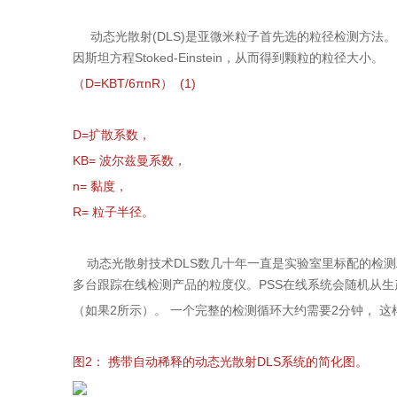
动态光散射(DLS)是亚微米粒子首先选的粒径检测方法。
因斯坦方程Stoked-Einstein，从而得到颗粒的粒径大小。
（D=KBT/6πnR） (1)
D=扩散系数，
KB= 波尔兹曼系数，
n= 黏度，
R= 粒子半径。
动态光散射技术DLS数几十年一直是实验室里标配的检测粒度的仪
多台跟踪在线检测产品的粒度仪。PSS在线系统会随机从
（如果2所示）。 一个完整的检测循环大约需要2分钟， 
图2： 携带自动稀释的动态光散射DLS系统的简化图。