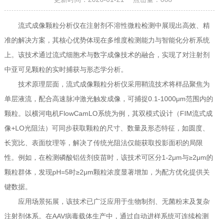
流式成像颗粒分析仪在注射剂不溶性微粒检测中展现出高效、精
准的解决方案，其核心优势体现在多维度检测能力与智能化分析系统
上。该技术通过流式细胞术与数字成像技术的融合，实现了对注射剂
中亚可见颗粒的实时捕获与形态学分析。
技术原理层面，流式成像颗粒分析仪采用鞘流技术将样品聚焦为
单层液流，配合高速脉冲激光触发成像，可捕捉0.1-1000μm范围内的
颗粒。以横河电机FlowCamLO系统为例，其双模式设计（FIM流式成
像+LO光阻法）可同步获取颗粒的尺寸、数量及形态特征，如圆度、
长宽比、表面纹理等，解决了传统光阻法仅能获取投影面积的局限
性。例如，在检测磷酸铝佐剂疫苗时，该技术可区分1-2μm与≥2μm的
颗粒群体，发现pH=5时≥2μm颗粒浓度显著增加，为配方优化提供关
键数据。
应用场景拓展，该技术已广泛应用于生物制剂、无菌粉末及复杂
注射剂体系。在AAV病毒载体生产中，通过自动进样系统可连续检测