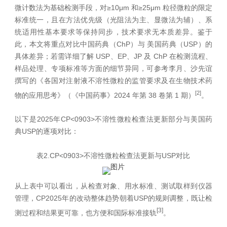
微计数法为基础检测手段，对≥10μm 和≥25μm 粒径微粒的限定
标准统一，且在方法优先级（光阻法为主、显微法为辅）、系
统适用性基本要求等保持同步，技术要求无本质差异。鉴于
此，本文将重点对比中国药典（ChP）与 美国药典（USP）的
具体差异；若需详细了解 USP、EP、JP 及 ChP 在检测流程、
样品处理、专项标准等方面的细节异同，可参考李月、沙先谊
撰写的《各国对注射液不溶性微粒的监管要求及在生物技术药
[2]
物的应用思考》（《中国药事》2024 年第 38 卷第 1 期）
。
以下是2025年CP<0903>不溶性微粒检查法更新部分与美国药
典USP的逐项对比：
表2.CP<0903>不溶性微粒检查法更新与USP对比
从上表中可以看出，从检查对象、用水标准、测试取样到仪器
管理，CP2025年的改动整体趋势朝着USP的规则调整，既让检
[3]
测过程和结果更可靠，也方便和国际标准接轨
。