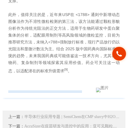
支撑。
此外，值得关注的是，近年来USP在 <1788> 通则中新增动态
图像法作为不溶性微粒检测的第三法，该方法能通过颗粒形貌
分析作为传统光阻法的正交方法，适用于生物药研发中蛋白聚
集体的分析，适配眼用制剂等高风险领域的微粒监控，目前为
推荐研究方法，未纳入<788>强制放行标准，现行产品放行仍以
光阻法和显微计数法为主。结合 2025 版中国药典向国际标准靠
拢的趋势，未来我国药典或可能借鉴这一技术方向，尤其在生
物药、复杂制剂等领域探索其应用价值。药企可关注这一动
[9]
态，以适配潜在的标准升级需求
。
上一篇：
半导体行业应用专题 | SemiChem在CMP slurry中H2O2浓度监测中的应用
下一篇：
AccuSizer在疫苗研发与质控中的应用：亚可见颗粒的精准检测