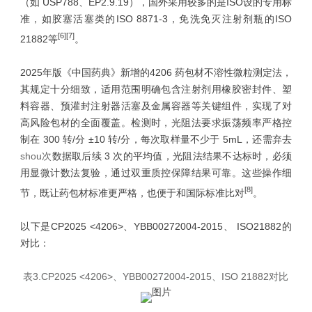
（如 USP788、EP2.9.19），国外采用较多的是ISO设的专用标
准，如胶塞活塞类的ISO 8871-3，免洗免灭注射剂瓶的ISO
[6][7]
21882等
。
2025年版《中国药典》新增的4206 药包材不溶性微粒测定法，
其规定十分细致，适用范围明确包含注射剂用橡胶密封件、塑
料容器、预灌封注射器活塞及金属容器等关键组件，实现了对
高风险包材的全面覆盖。检测时，光阻法要求振荡频率严格控
制在 300 转/分 ±10 转/分，每次取样量不少于 5mL，还需弃去
shou次
数据取后续 3 次的平均值，光阻法结果不达标时，必须
用显微计数法复验，通过双重质控保障结果可靠。这些操作细
[8]
节，既让药包材标准更严格，也便于和国际标准比对
。
以下是CP2025 <4206>、YBB00272004-2015、 ISO21882的
对比：
表3.CP2025 <4206>、YBB00272004-2015、ISO 21882对比