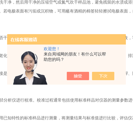
洗干净，然后用干净的压缩空气或氮气吹干样品池，避免残留的水渍或溶
若电极表面有污垢或沉积物，可用蘸有酒精的棉签轻轻擦拭电极表面，
干净、无划痕。如有灰尘或污渍，会影响光的传播和散射信号的接收，
欢迎您！
来自局域网的朋友！有什么可以帮
化的情况。特别是在测量过程中涉及到液体流动的部件，如进样管、排
助您的吗？
是否松动、破损。同时，检查仪器内部的电路板上的元件是否有虚焊、
径分析仪进行校准。校准过程通常包括使用标准样品对仪器的测量参数进
已知特性的标准样品进行测量，将测量结果与标准值进行比较，评估仪