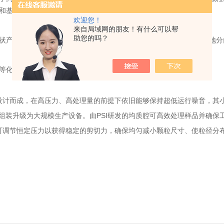
和基因治疗的研究，帮助实现基因的有效传递和表达。
欢迎您！
来自局域网的朋友！有什么可以帮
助您的吗？
状产品等的制备。通过均质化处理，可以使化妆品中的成分更加均匀地分
等化工产品的分散和均质化，确保产品具有良好的流动性和稳定性。
设计而成，在高压力、高处理量的前提下依旧能够保持超低运行噪音，其
组装升级为大规模生产设备。由PSI研发的均质腔可高效处理样品并确保
腔可调节恒定压力以获得稳定的剪切力，确保均匀减小颗粒尺寸、使粒径分