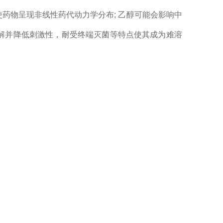
药物呈现非线性药代动力学分布; 乙醇可能会影响中
解并降低刺激性，耐受终端灭菌等特点使其成为难溶
径、pH 值、残氧量、全氧化值和药物含量等指标，研