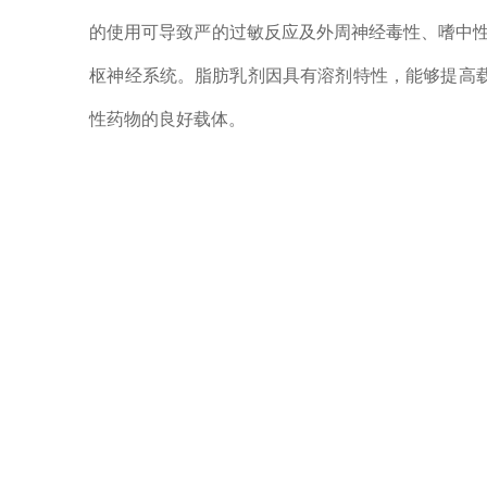
的使用可导致严的过敏反应及外周神经毒性、嗜中性
枢神经系统。脂肪乳剂因具有溶剂特性，能够提高
性药物的良好载体。
本文作者采用高压均质技术，制备了高载药卡巴他赛脂
究容器内残氧量对卡巴他赛脂质微球注射液稳定性
2. 仪器设备
Nicomp 3000 纳米粒度仪