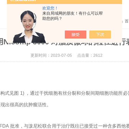
欢迎您！
来自局域网的朋友！有什么可以帮
助您的吗？
首
用Nicomp 3000 对脂质微球的粒径进行
更新时间：2023-07-05 点击量：
2612
类化合物( 结构式见图 1) ，通过干扰细胞有丝分裂和分裂间期细胞
表现出很高的抗肿瘤活性。
a) 由美国 FDA 批准，与泼尼松联合用于治疗既往已接受过一种含多