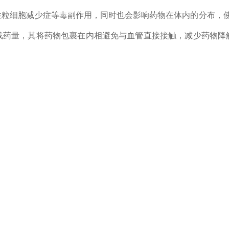
粒细胞减少症等毒副作用，同时也会影响药物在体内的分布，使
载药量，其将药物包裹在内相避免与血管直接接触，减少药物降
质微球注射液(平均粒径在200 nm 的脂肪乳剂) ，并通过粒
的影响。