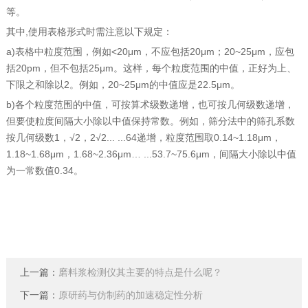
等。
其中,使用表格形式时需注意以下规定：
a)表格中粒度范围，例如<20μm，不应包括20μm；20~25μm，应包
括20pm，但不包括25μm。这样，每个粒度范围的中值，正好为上、
下限之和除以2。例如，20~25μm的中值应是22.5μm。
b)各个粒度范围的中值，可按算术级数递增，也可按几何级数递增，
但要使粒度间隔大小除以中值保持常数。例如，筛分法中的筛孔系数
按几何级数1，√2，2√2... ...64递增，粒度范围取0.14~1.18μm，
1.18~1.68μm，1.68~2.36μm… ...53.7~75.6μm，间隔大小除以中值
为一常数值0.34。
上一篇：
磨料浆检测仪其主要的特点是什么呢？
下一篇：
原研药与仿制药的加速稳定性分析