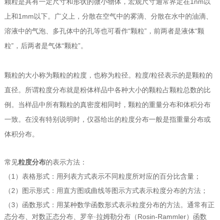
颗粒是具有一定尺寸和形状的微小物体，宏观尺寸通常界定在1nm以
上和1mm以下。广义上，分散在空气中的雾滴、分散在水中的油滴、
溶液中的气泡、多孔体中的孔等也可看作“颗粒”，前两者是液体“颗
粒”，后两者是气体“颗粒”。
颗粒的大小称为颗粒的粒度，也称为粒径。粒度/粒径表示的是颗粒的
直径。所谓粒度分布就是粉体样品中各种大小的颗粒占颗粒总数的比
例。当样品中所有颗粒的真密度相同时，颗粒的重量分布和体积分布
一致。在没有特别说明时，仪器给出的粒度分布一般是指重量分布或
体积分布。
常见
粒度分布
的表示方法：
（1）表格形式：用列表方式表示不同粒度所对应的百分比含量；
（2）图示形式：用直方图或曲线等图示方式表示粒度分布的方法；
（3）函数形式：用某种数学函数形式表示粒度分布的方法。通常有正
态分布、对数正态分布、罗辛·拉姆勒分布（Rosin-Rammler）函数