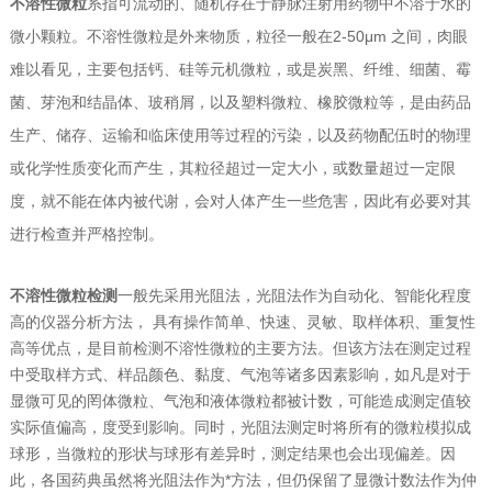
不溶性微粒
系指可流动的、随机存在于静脉注射用药物中不溶于水的
微小颗粒。不溶性微粒是外来物质，粒径一般在2-50μm 之间，肉眼
难以看见，主要包括钙、硅等元机微粒，或是炭黑、纤维、细菌、霉
菌、芽泡和结晶体、玻稍屑，以及塑料微粒、橡胶微粒等，是由药品
生产、储存、运输和临床使用等过程的污染，以及药物配伍时的物理
或化学性质变化而产生，其粒径超过一定大小，或数量超过一定限
度，就不能在体内被代谢，会对人体产生一些危害，因此有必要对其
进行检查并严格控制。
不溶性微粒检测
一般先采用光阻法，光阻法作为自动化、智能化程度
高的仪器分析方法， 具有操作简单、快速、灵敏、取样体积、重复性
高等优点，是目前检测不溶性微粒的主要方法。但该方法在测定过程
中受取样方式、样品颜色、黏度、气泡等诸多因素影响，如凡是对于
显微可见的罔体微粒、气泡和液体微粒都被计数，可能造成测定值较
实际值偏高，度受到影响。同时，光阻法测定时将所有的微粒模拟成
球形，当微粒的形状与球形有差异时，测定结果也会出现偏差。因
此，各国药典虽然将光阻法作为*方法，但仍保留了显微计数法作为仲