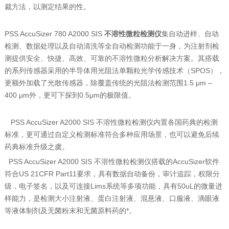
裁方法，以测定结果的性。
PSS AccuSizer 780 A2000 SIS
不溶性微粒检测仪
集自动进样、自动
检测、数据处理以及自动清洗等全自动检测功能于一身，为注射剂检
测提供安全、快捷、高效、可靠的不溶性微粒分析解决方案。其搭载
的系列传感器采用的半导体用光阻法单颗粒光学传感技术（SPOS），
更额外加载了光散传感器，除覆盖传统的光阻法检测范围1.5 μm –
400 μm外，更可下探到0.5μm的极限值。
​PSS AccuSizer A2000 SIS 不溶性微粒检测仪内置各国药典的检测
标准，更可通过自定义检测标准符合多种应用场景，也可以避免后续
药典标准升级之虞。
​PSS AccuSizer A2000 SIS 不溶性微粒检测仪搭载的AccuSizer软件
符合US 21CFR Part11要求，具有数据自动备份，审计追踪，权限分
级，电子签名，以及可连接Lims系统等多项功能，具有50uL的微量进
样能力，是检测大小注射液、蛋白注射液、混悬液、口服液、滴眼液
等液体制剂及无菌粉末和无菌原料药的*。