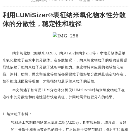
利用
LUMiSizer®
表征纳米氧化物水性分散
体的分散性，稳定性和粒径
纳米氧化物（如纳米
Al2O3
、纳米
TiO2
和纳米
ZnO
等）水性分散体是纳
米氧化物粒子在水中的分散体。在多数情况下，纳米氧化物粒子的成功使用强
烈地依赖于把纳米粒子分散于液相中的能力。像这样特殊应用的领域如化妆
品、涂料、纺织、抛光和催化等领域都需要粒子很好地分散并且稳定地存在，
如不能出现团聚等现象，才能很好地展示纳米粒子的活性。
本文简述了如何用
LUM
分散体分析仪
LUMiSizer®
对纳米氧化物粒子在
液相中的分散性和稳定性进行快速表征，并同时展示粒径分布的结果。
1.
纳米粒子材料：
气相法工艺制得的纳米三氧化二铝
(Al2O3)
，具有颗粒细、纯度高、良好
的可分散性和表面带正电的特性，广泛应用于荧光节能灯，像片打印纸和