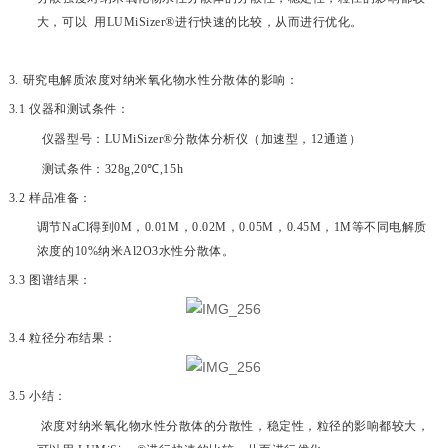
大，可以 用
LUMiSizer®
进行快速的比较，从而进行优化。
3.
研究电解质浓度对纳米氧化物水性分散体的影响：
3.1
仪器和测试条件：
仪器型号：
LUMiSizer®
分散体分析仪（加速型，
12
通道）
测试条件：
328g,20
℃
,15h
3.2
样品准备：
调节
NaCl
得到
0M
，
0.01M
，
0.02M
，
0.05M
，
0.45M
，
1M
等不同电解质
浓度的
10%
纳米
Al2O3
水性分散体。
3.3
图谱结果：
3.4
粒径分布结果：
3.5
小结：
浓度对纳米氧化物水性分散体的分散性，稳定性，粒径的影响都较大，