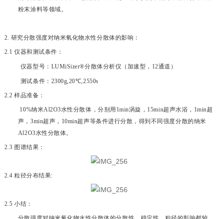
粉末涂料等领域。
2.
研究分散强度对纳米氧化物水性分散体的影响：
2.1
仪器和测试条件：
仪器型号：
LUMiSizer®
分散体分析仪（加速型，
12
通道）
测试条件：
2300g,20
℃
,2550s
2.2
样品准备：
10%
纳米
Al2O3
水性分散体，分别用
1min
涡旋，
15min
超声水浴，
1min
超
声，
3min
超声，
10min
超声等条件进行分散，得到不同强度分散的纳米
Al2O3
水性分散体。
2.3
图谱结果：
2.4
粒径分布结果
:
2.5
小结：
分散强度对纳米氧化物水性分散体的分散性，稳定性，粒径的影响都较