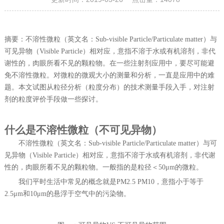
摘要：不溶性微粒（英文名：
Sub-visible Particle/Particulate matter）与
可见异物（Visible Particle）相对应，意指不溶于水或有机溶剂，非代
谢性的，肉眼所看不见的颗粒物。在一些
注射剂
应用中，要尽可能避
免不溶性微粒。对微粒的微观大小的测量和分析，一直是应用中的难
题。本文试图从粒径分析（粒度分布）的技术测量手段入手，对
注射
剂
的粒度评价手段做一些探讨。
什么是不溶性微粒（不可见异物）
不溶性微粒（英文名：
S
ub-visible Particle/Particulate matter
）与可
见异物（
V
isible Particle
）相对应，意指不溶于水或有机溶剂，非代谢
性的，肉眼所看不见的颗粒物。一般指的是粒径＜
5
0
μm的微粒。
我们平时生活中常见的概念就是
P
M2.5 PM10
，意指小于等于
2
.5
μm和1
0
μm的悬浮于空气中的污染物。