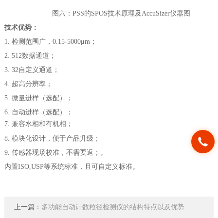
图六：
P
SS的
S
POS
技术原理及
AccuSizer仪器图
技术优势：
1.
检测范围广，
0.15-5000μm
；
2.
512
数据通道；
3.
32
自定义通道；
4.
超高分辨率；
5.
微量进样（选配）；
6.
自动进样（选配）；
7.
兼容水相和有机相；
8.
模块化设计，便于产品升级；
9.
传感器现场校准，不需要返；。
内置
I
SO,USP
等系统标准，且可自定义标准。
上一篇：
多功能自动计数粒径检测仪的结构特点以及优势