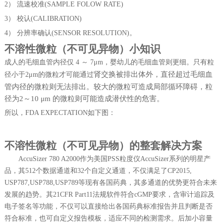
2）
流速校准
(SAMPLE FOLOW RATE)
3）
校认
(CALIBRATION)
4）
分辨率确认
(SENSOR RESOLUTION)。
不溶性微粒（不可见异物）小知识
成人的毛细血管内径仅
4 ～ 7μm，婴幼儿的毛细
血管则更细。只有粒
肾交换被排出体外
，
直径超过毛细血
径小于
2μm的微粒才可能通过
管内径的微粒则无法排出。较大的微粒可造成局部循环障碍，粒
径为
2～10 μm 的微粒则可能造成潜伏性的危害
。
所以，
FDA EXPECTATION如下图：
不溶性微粒（不可见异物）的整套解决方案
AccuSizer 780 A2000作为美国PSS粒度仪AccuSizer系列的明星产
品，其512个数
据通道和
32个自定义通道，不仅满足了CP2015,
USP787,USP788,USP789等现有各国药
典，其多通道的优势更符合未来
发展的趋势。其
21CFR Part11法规软件符合cGMP要求，
含审计追踪及
电子签名等功能，不仅可以直接给出各国药典标准报告并且判断是否
符合标准，也可自定义报告模板，适应不同的检测需求。后加小容量