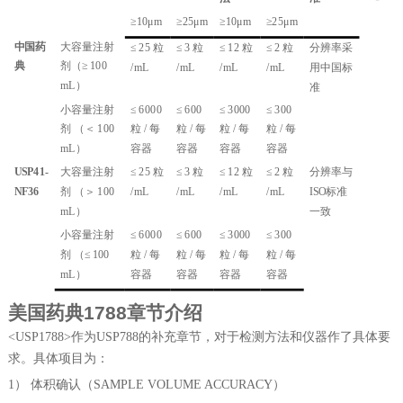
≥
10
μm
≥
25
μm
≥
10
μm
≥
25
μm
中国药
大容量注射
≤ 25 粒
≤ 3 粒
≤ 12 粒
≤ 2 粒
分辨率采
典
剂（≥ 100
/mL
/mL
/mL
/mL
用中国标
mL）
准
小容量注射
≤ 6000
≤ 600
≤ 3000
≤ 300
剂 （＜ 100
粒 / 每
粒 / 每
粒 / 每
粒 / 每
mL）
容器
容器
容器
容器
USP41-
大容量注射
≤ 25 粒
≤ 3 粒
≤ 12 粒
≤ 2 粒
分辨率与
NF36
剂 （＞ 100
/mL
/mL
/mL
/mL
I
SO
标准
mL）
一致
小容量注射
≤ 6000
≤ 600
≤ 3000
≤ 300
剂 （≤ 100
粒 / 每
粒 / 每
粒 / 每
粒 / 每
mL）
容器
容器
容器
容器
美国药典
1
788
章节介绍
<USP1788>作为U
SP788
的补充章节，对于检测方法和仪器作了具体要
求。具体项目为：
1）
体积确认（
SAMPLE VOLUME ACCURACY）