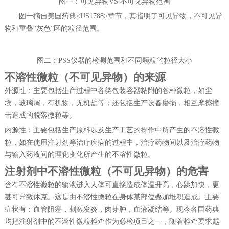
图一：可见异物
VS 不可见异物范围
图一摘自美国药典
<US1
788
>章节，其指明了可见异物，不可见异
物和重叠“灰色”区的粒径范围。
图二：
PSS仪器的检测范围和不同颗粒的粒径大小
不溶性微粒（不可见异物）的来源
外源性：
主要包括生产过程中各类包装容器粘附的各种微粒，如尘
埃，玻璃屑，有机物，无机盐等；还包括生产设备磨损，相互摩擦撞
击造成的脱落微粒等。
内源性：主要包括生产原料以及生产工艺的操作中所产生的不溶性微
粒，如在使用注射剂等治疗疾病的过程中，治疗药物间以及治疗药物
与输入药液间的理化变化所产生的不溶性微粒。
注射剂中不溶性微粒（不可见异物）的危害
含有不溶性微粒的输液进入人体可直接造成体温升高，心跳加快，更
甚可导致休克。这是由不溶性微粒在身体某部位叠加堆积造成。主要
症状有：血管阻塞，刺激发炎，肉芽肿，血液凝结等。现今各国药典
均把注射剂中的不溶性微粒检查作为必检项目之一，随着检查要求越