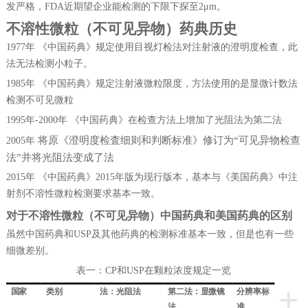
发严格，
F
DA
近期望企业能检测的下限下探至
2μm。
不溶性微粒（不可见异物）药典历史
1
977
年
《中国药典》规定使用目视灯检法对注射液的澄明度检查，此
法无法检测小粒子。
1
985
年
《中国药典》规定注射液微粒限度，方法使用的是显微计数法
检测不可见微粒
1
995
年
-
2000
年
《中国药典》在检查方法上增加了光阻法为第二法
将
原
《
澄
明
度
检
査
细
则
和
判
断
标准
》
修
订
为
“
可
见
异
物
检
查
2
005
年
法
”
并将光阻法变成了法
2
015
年
《中国药典》
2
015
年版为现行版本，基本与《美国药典》中注
射剂不溶性微粒检测要求基本一致。
对于不溶性微粒（不可见异物）中国药典和美国药典的区别
虽然中国药典和
USP及其他药典的检测标准基本一致，但是也有一些
细微差别。
表一：
CP
和
U
SP
在颗粒浓度规定一览
+
国家
类别
法：光阻法
第二法：显微镜
分辨率标
法
准