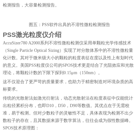
检测报告，大容量检测报告。
图五：
P
SS
软件出具的不溶性微粒检测报告
P
SS
激光粒度仪介绍
AccuSizer
780 A2000
系列不溶性微粒检测仪采用单颗粒光学传感技术
（
S
ingle Particle Optical Sizing
）实现了对分散体系中的不溶性微粒量
化计数。其对于微米级大小的颗粒的粒度表征在度以及性上有划时代
的意义。美国
P
SS
粒度仪公司的
S
POS
技术更是结合了光阻效应和光散
理论，将颗粒计数的下限下探到
0
.15
μm（1
50
nm）。
这不仅迎合了更严苛的质量要求，也助力于精密制造对环境杂质的高
标要求。
传统的光散射法如激光衍射法，动态光散射法在粒度表征中仅能统计
出粒径累积分布，也即
D
10
，
D
50
，
D
90
等数值。其优点在于无需校
准，易于检测。但对少数粒子的灵敏性不足，具体表现为检测不出少
数粒子的存在，且其数据来源于数学算法，往往会成为假性数据峰。
S
POS
技术原理图：