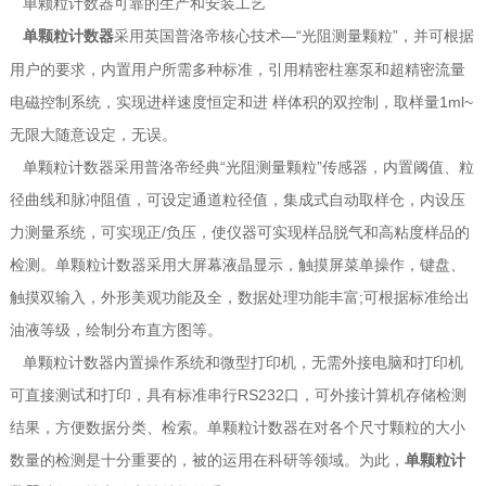
单颗粒计数器可靠的生产和安装工艺
采用英国普洛帝核心技术—“光阻测量颗粒”，并可根据
单颗粒计数器
用户的要求，内置用户所需多种标准，引用精密柱塞泵和超精密流量
电磁控制系统，实现进样速度恒定和进 样体积的双控制，取样量1ml~
无限大随意设定，无误。
单颗粒计数器采用普洛帝经典“光阻测量颗粒”传感器，内置阈值、粒
径曲线和脉冲阻值，可设定通道粒径值，集成式自动取样仓，内设压
力测量系统，可实现正/负压，使仪器可实现样品脱气和高粘度样品的
检测。单颗粒计数器采用大屏幕液晶显示，触摸屏菜单操作，键盘、
触摸双输入，外形美观功能及全，数据处理功能丰富;可根据标准给出
油液等级，绘制分布直方图等。
单颗粒计数器内置操作系统和微型打印机，无需外接电脑和打印机
可直接测试和打印，具有标准串行RS232口，可外接计算机存储检测
结果，方便数据分类、检索。单颗粒计数器在对各个尺寸颗粒的大小
数量的检测是十分重要的，被的运用在科研等领域。为此，
单颗粒计